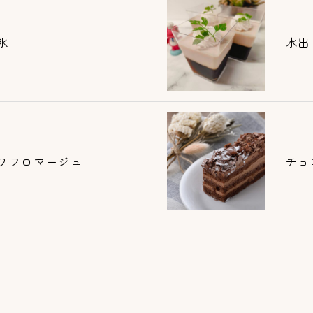
氷
水出
ワフロマージュ
チョ