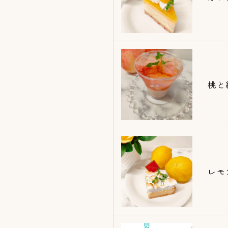
桃と
レモ