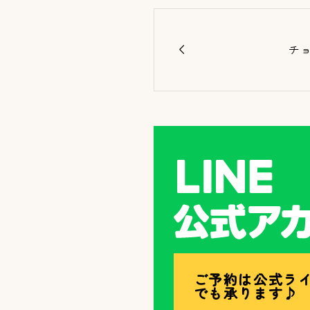

チ
ご予約は公式ラ
でも承ります♪