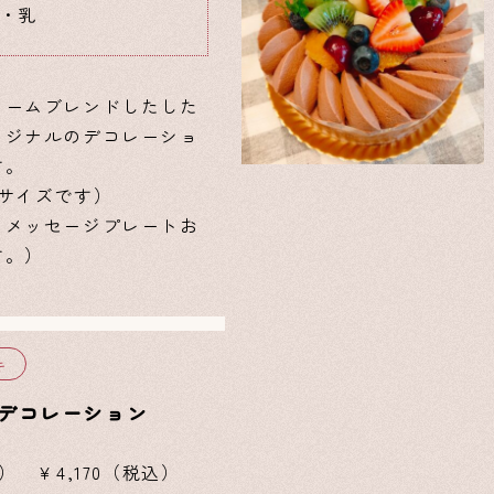
・乳
リームブレンドしたした
リジナルのデコレーショ
す。
号サイズです）
、メッセージプレートお
す。）
キ
デコレーション
） ￥4,170（税込）