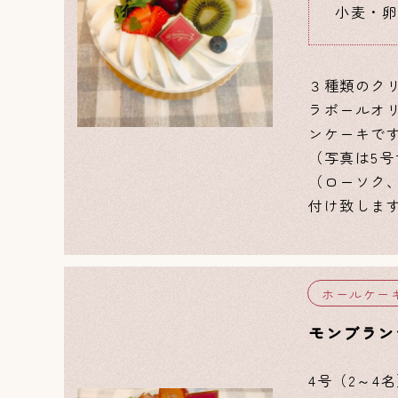
小麦・卵
３種類のク
ラポールオ
ンケーキで
（写真は5
（ローソク
付け致しま
ホールケー
モンブラン
4号（2～4名