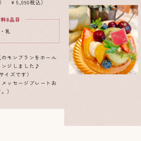
） ￥5,090税込）
料8品目
・乳
気のモンブランをホール
レンジしました♪
号サイズです）
、メッセージプレートお
す。）