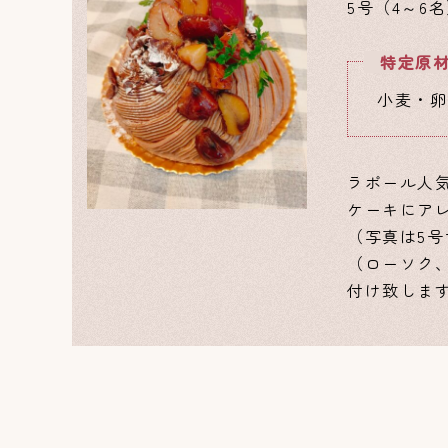
5号（4～6名
特定原材
小麦・卵
ラポール人
ケーキにア
（写真は5
（ローソク
付け致しま