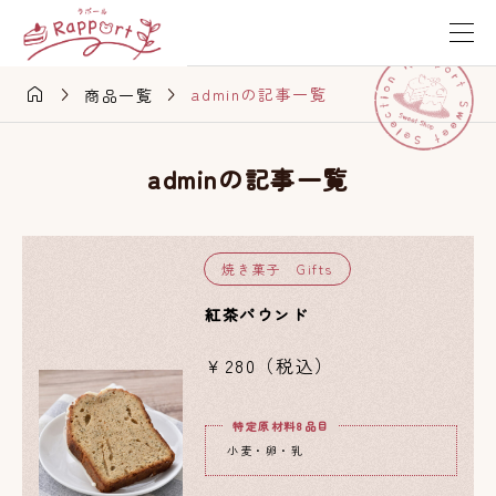



adminの記事一覧
商品一覧
adminの記事一覧
焼き菓子 Gifts
紅茶パウンド
￥280（税込）
特定原材料8品目
小麦・卵・乳